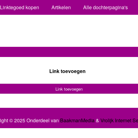
Linktegoed kopen
Artikelen
Alle dochterpagina's
Link toevoegen
Link toevoegen
ight © 2025 Onderdeel van
BaakmanMedia
&
Vrolijk Internet S